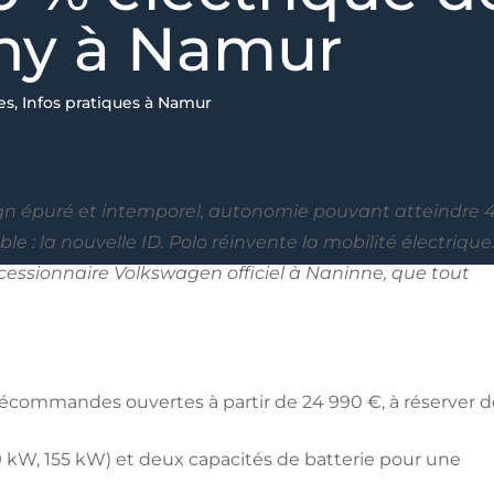
ny à Namur
es
,
Infos pratiques à Namur
ign épuré et intemporel, autonomie pouvant atteindre 
 : la nouvelle ID. Polo réinvente la mobilité électrique.
cessionnaire Volkswagen officiel à Naninne, que tout
 précommandes ouvertes à partir de 24 990 €, à réserver 
9 kW, 155 kW) et deux capacités de batterie pour une