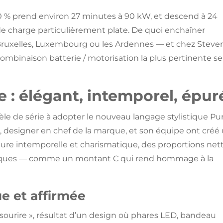
 % prend environ 27 minutes à 90 kW, et descend à 24
e charge particulièrement plate. De quoi enchaîner
Bruxelles, Luxembourg ou les Ardennes — et chez Steven
 combinaison batterie / motorisation la plus pertinente s
e : élégant, intemporel, épur
èle de série à adopter le nouveau langage stylistique Pu
 designer en chef de la marque, et son équipe ont créé
lure intemporelle et charismatique, des proportions net
iques — comme un montant C qui rend hommage à la
e et affirmée
 « sourire », résultat d’un design où phares LED, bandeau