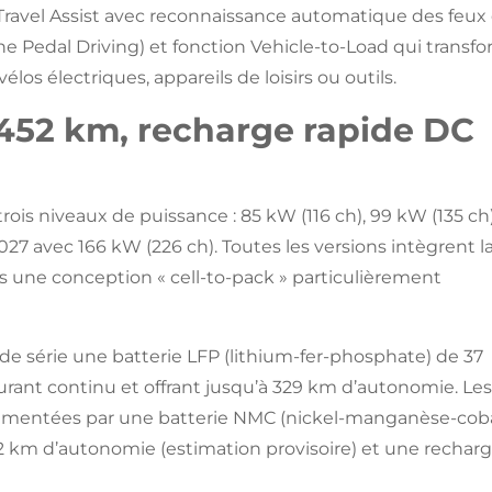
ravel Assist avec reconnaissance automatique des feux
e Pedal Driving) et fonction Vehicle-to-Load qui transf
los électriques, appareils de loisirs ou outils.
452 km, recharge rapide DC
trois niveaux de puissance : 85 kW (116 ch), 99 kW (135 ch
 2027 avec 166 kW (226 ch). Toutes les versions intègrent l
ns une conception « cell-to-pack » particulièrement
de série une batterie LFP (lithium-fer-phosphate) de 37
rant continu et offrant jusqu’à 329 km d’autonomie. Le
limentées par une batterie NMC (nickel-manganèse-coba
2 km d’autonomie (estimation provisoire) et une rechar