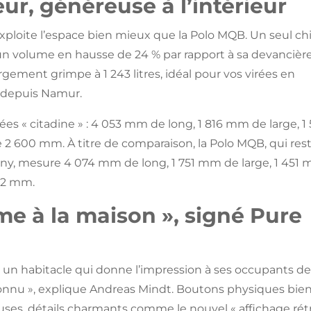
ur, généreuse à l’intérieur
exploite l’espace bien mieux que la Polo MQB. Un seul chi
re — un volume en hausse de 24 % par rapport à sa devancière
gement grimpe à 1 243 litres, idéal pour vos virées en
 depuis Namur.
es « citadine » : 4 053 mm de long, 1 816 mm de large, 1
600 mm. À titre de comparaison, la Polo MQB, qui res
eny, mesure 4 074 mm de long, 1 751 mm de large, 1 451
52 mm.
e à la maison », signé Pure
er un habitacle qui donne l’impression à ses occupants de
onnu », explique Andreas Mindt. Boutons physiques bie
euses, détails charmants comme le nouvel « affichage rét