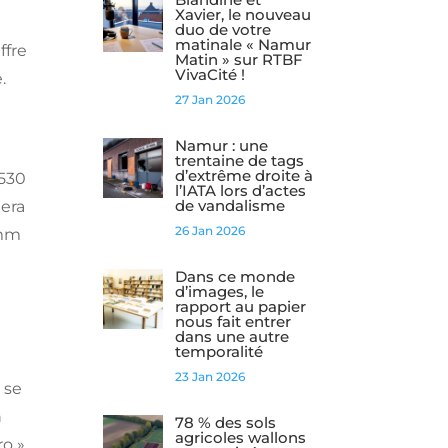
Xavier, le nouveau
duo de votre
matinale « Namur
ffre
Matin » sur RTBF
VivaCité !
.
27 Jan 2026
Namur : une
trentaine de tags
d’extrême droite à
 530
l’IATA lors d’actes
de vandalisme
tera
26 Jan 2026
 mm
Dans ce monde
d’images, le
rapport au papier
nous fait entrer
dans une autre
temporalité
23 Jan 2026
 se
n
78 % des sols
agricoles wallons
ro »