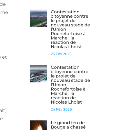
 de
Contestation
orme
citoyenne contre
le projet de
nouveau stade de
l’Union
Rochefortoise à
Marche : la
réaction de
Nicolas Lhoist
25 Fév 2026
) et
a
Contestation
citoyenne contre
le projet de
nouveau stade de
l’Union
Rochefortoise à
Marche : la
réaction de
Nicolas Lhoist
s
24 Fév 2026
lt)
ge
Le grand feu de
Bouge a chassé