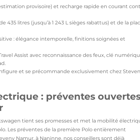
timation provisoire) et recharge rapide en courant con
 435 litres (jusqu’à 1 243 L sièges rabattus) et de la pla
tive : élégance intemporelle, finitions soignées et
ravel Assist avec reconnaissance des feux, clé numériqu
ad.
 configure et se précommande exclusivement chez Steve
ectrique : préventes ouverte
r
wagen tient ses promesses et met la mobilité électriq
Polo. Les préventes de la première Polo entièrement
Steveny Namur, à Naninne, nos conseillers sont déjà