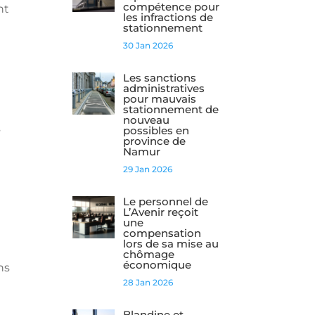
compétence pour
nt
les infractions de
stationnement
30 Jan 2026
Les sanctions
administratives
pour mauvais
stationnement de
nouveau
s
possibles en
province de
Namur
29 Jan 2026
Le personnel de
L’Avenir reçoit
une
compensation
lors de sa mise au
chômage
économique
ns
28 Jan 2026
Blandine et