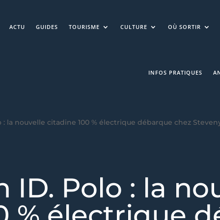
ACTU
GUIDES
TOURISME
CULTURE
OÙ SORTIR
INFOS PRATIQUES
A
 : la nouvelle citadine 100 % électrique débarque chez Steve
ID. Polo : la no
00 % électrique 