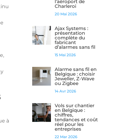
l’aéroport de
Charleroi
tinu
20 Mai 2026
ce
Ajax Systems :
présentation
complète du
fabricant
d’alarmes sans fil
e,
15 Mai 2026
Alarme sans fil en
ny
Belgique : choisir
Jeweller, Z-Wave
ou Zigbee
14 Avr 2026
s
Vols sur chantier
en Belgique :
chiffres,
tendances et coût
ue à
réel pour les
entreprises
22 Mar 2026