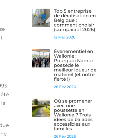
Top 5 entreprise
de dératisation en
Belgique :
comment choisir
ose
(comparatif 2026)
12 Mar 2026
et
Événementiel en
Wallonie :
Pourquoi Namur
possède le
meilleur loueur de
matériel (et notre
fierté !)
995
26 Fév 2026
 été
Où se promener
 la
avec une
poussette en
Wallonie ? Trois
idées de balades
accessibles aux
ndue
familles
gne
26 Fév 2026