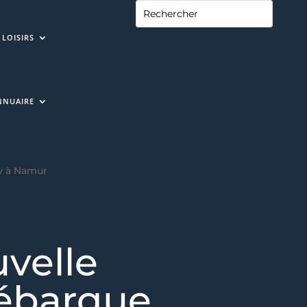
LOISIRS
NNUAIRE
ny à Namur
uvelle
débarque