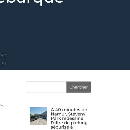
452
 Et
dès
À 40 minutes de
Namur, Steveny
Park redessine
l’offre de parking
sécurisé à