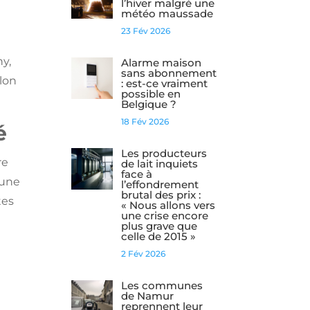
l’hiver malgré une
météo maussade
23 Fév 2026
y,
Alarme maison
sans abonnement
elon
: est-ce vraiment
possible en
Belgique ?
18 Fév 2026
é
Les producteurs
re
de lait inquiets
face à
 une
l’effondrement
brutal des prix :
tes
« Nous allons vers
une crise encore
plus grave que
celle de 2015 »
2 Fév 2026
Les communes
de Namur
reprennent leur