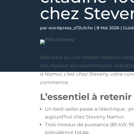
chez Steve
par
wordpress_o72u1c1w
|
8 Mai 2026
|
Guid
Bien plus qu’une simple citadine. Des
km, rapport prix-performance imbattable
à Namur, c’est chez Steveny, votre con
commence.
L’essentiel à retenir
Un best-seller passe à l’électrique :
aujourd’hui chez Steveny Namur.
Trois niveaux de puissance (85 kW, 9
polyvalence totale.