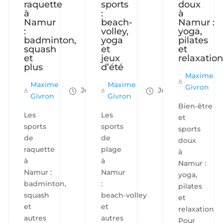
raquette
sports
doux
à
:
à
Namur
beach-
Namur :
:
volley,
yoga,
badminton,
yoga
pilates
squash
et
et
et
jeux
relaxatio
plus
d’été
Maxime
Maxime
Maxime
Givron
Juil 24, 2025
Juil 24, 2025
Givron
Givron
Bien‑être
Les
Les
et
sports
sports
sports
de
de
doux
raquette
plage
à
à
à
Namur :
Namur :
Namur
yoga,
badminton,
:
pilates
squash
beach‑volley
et
et
et
relaxation
autres
autres
Pour