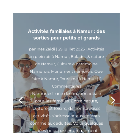
Activités familiales à Namur : des
sorties pour petits et grands
par
Ines Zaidi
|
29 juillet 2025
|
Activités
en plein air à Namur
,
Balades & nature
de Namur
,
Culture & patrimoine
Namurois
,
Monument namurois
,
Que
faire à Namur
,
Tourisme à Namur
| 0
Commentaires
Namur est une destination idéale
pour les familles. Entre nature,
culture et loisirs, de nombreuses
activités s’adressent aux enfants
comme aux adultes. Voici quelques
idées pour passer un moment