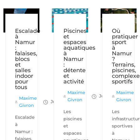
Escalade
Piscines
Où
à
et
pratiquer
Namur
espaces
sport
:
aquatiques
à
falaises,
à
Namur
blocs
Namur
?
et
:
Terrains,
salles
détente
piscines,
indoor
et
complexe
pour
activité
sportifs
tous
Maxime
Maxime
Juil 24, 2025
Maxime
Givron
Givron
Juil 24, 2025
Givron
Les
Les
Escalade
piscines
infrastructu
à
et
sportives
Namur :
espaces
à
falaises,