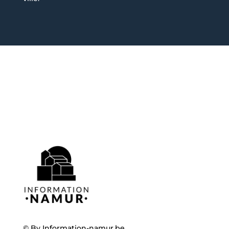
© By
Information-namur.be