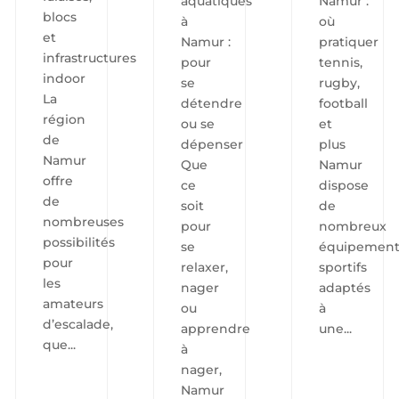
aquatiques
Namur :
blocs
à
où
et
Namur :
pratiquer
infrastructures
pour
tennis,
indoor
se
rugby,
La
détendre
football
région
ou se
et
de
dépenser
plus
Namur
Que
Namur
offre
ce
dispose
de
soit
de
nombreuses
pour
nombreux
possibilités
se
équipement
pour
relaxer,
sportifs
les
nager
adaptés
amateurs
ou
à
d’escalade,
apprendre
une...
que...
à
nager,
Namur