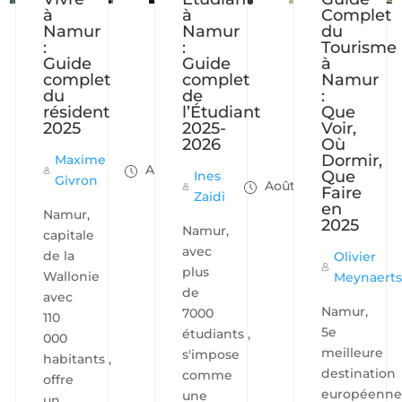
à
à
Complet
Namur
Namur
du
:
:
Tourisme
Guide
Guide
à
complet
complet
Namur
du
de
:
résident
l’Étudiant
Que
2025
2025-
Voir,
2026
Où
Dormir,
Maxime
Août 26, 2025
Que
Ines
Givron
Août 26, 2025
Faire
Zaidi
en
Namur,
2025
Namur,
capitale
avec
de la
Olivier
plus
Wallonie
Meynaert
de
avec
Namur,
7000
110
5e
étudiants ,
000
meilleure
s'impose
habitants ,
destination
comme
offre
européenn
une
un