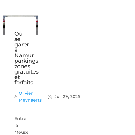
Où
se
garer
à
Namur :
parkings,
zones
gratuites
et
forfaits
Olivier
Juil 29, 2025
Meynaerts
Entre
la
Meuse