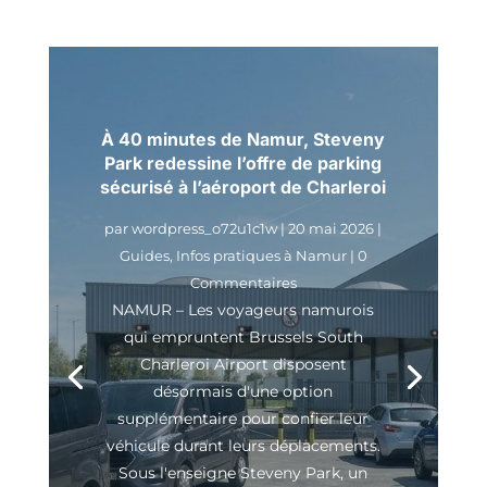
À 40 minutes de Namur, Steveny
Park redessine l’offre de parking
sécurisé à l’aéroport de Charleroi
par
wordpress_o72u1c1w
|
20 mai 2026
|
Guides
,
Infos pratiques à Namur
| 0
Commentaires
NAMUR – Les voyageurs namurois
qui empruntent Brussels South
Charleroi Airport disposent
désormais d'une option
supplémentaire pour confier leur
véhicule durant leurs déplacements.
Sous l'enseigne Steveny Park, un