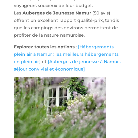
voyageurs soucieux de leur budget.
Les
Auberges de Jeunesse Namur
(50 avis)
offrent un excellent rapport qualité-prix, tandis
que les campings des environs permettent de
profiter de la nature namuroise.
Explorez toutes les options
:
[Hébergements
plein air à Namur : les meilleurs hébergements
en plein air]
et
[Auberges de jeunesse à Namur :
séjour convivial et économique]