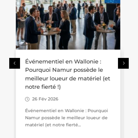
Où se promener avec une
poussette en Wallonie ? Trois
t
idées de balades accessibles
aux familles
26 Fév 2026
Promenades « poussette friendly » en
Wallonie : quand le tourisme de
proximité se veut vraiment...