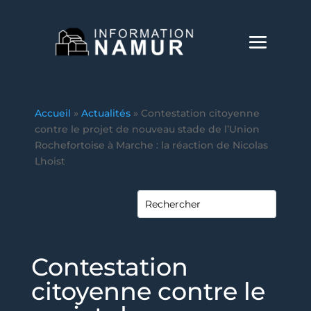
Accueil
»
Actualités
»
Contestation citoyenne
contre le projet de nouveau stade de l’Union
Rochefortoise à Marche : la réaction de Nicolas
Lhoist
Contestation
citoyenne contre le