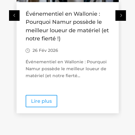
Où se promener avec une
poussette en Wallonie ? Trois
t
idées de balades accessibles
aux familles
26 Fév 2026
Promenades « poussette friendly » en
Wallonie : quand le tourisme de
proximité se veut vraiment...
Lire plus