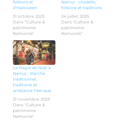
folklore et
Namur : citadelle,
d’Halloween
folklore et traditions
31 octobre 2025
24 juillet 2025
Dans "Culture &
Dans "Culture &
patrimoine
patrimoine
Namurois"
Namurois"
La Magie de Noël à
Namur : Marché
traditionnel,
traditions et
ambiance Féerique
21 novembre 2025
Dans "Culture &
patrimoine
Namurois"