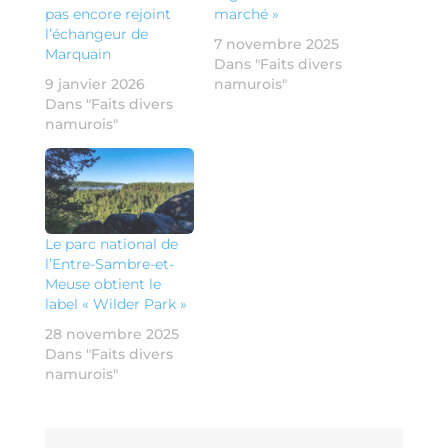
pas encore rejoint
marché »
l’échangeur de
7 novembre 2025
Marquain
Dans "Faits divers
9 janvier 2026
namurois"
Dans "Faits divers
namurois"
Le parc national de
l’Entre-Sambre-et-
Meuse obtient le
label « Wilder Park »
28 novembre 2025
Dans "Faits divers
namurois"