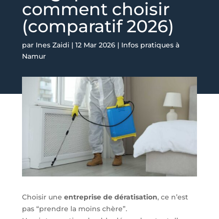
comment choisir
(comparatif 2026)
par
Ines Zaidi
|
12 Mar 2026
|
Infos pratiques à
Namur
Choisir une
entreprise de dératisation
, ce n’est
pas “prendre la moins chère”.