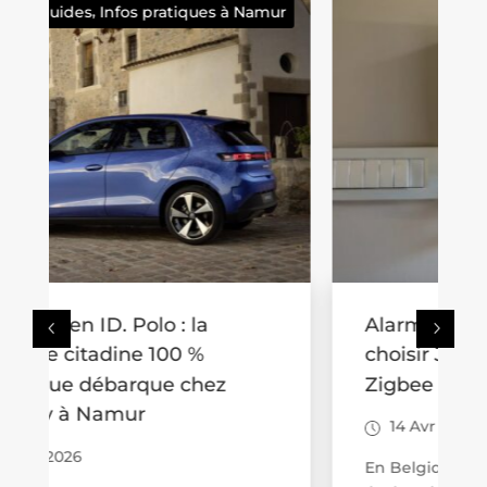
ur
Infos pratiques à Namur
Alarme sans fil en Belgique :
choisir Jeweller, Z-Wave ou
Zigbee
14 Avr 2026
En Belgique, la sécurité électronique