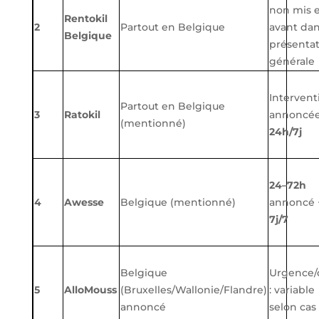
non mis 
Rentokil
2
Partout en Belgique
avant dan
Belgique
présenta
générale
Intervent
Partout en Belgique
3
Ratokil
annoncé
(mentionné)
24h/7j
24–72h
4
Awesse
Belgique (mentionné)
annoncé 
7j/7
Belgique
Urgence/
5
AlloMouss
(Bruxelles/Wallonie/Flandre)
: variable
annoncé
selon cas