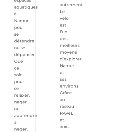
espaces
autrement
aquatiques
Le
à
vélo
Namur :
est
pour
l’un
se
des
détendre
meilleurs
ou se
moyens
dépenser
d’explorer
Que
Namur
ce
et
soit
ses
pour
environs.
se
Grâce
relaxer,
au
nager
réseau
ou
RAVeL
apprendre
et
à
aux...
nager,