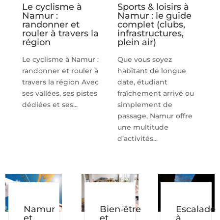
Le cyclisme à
Sports & loisirs à
Namur :
Namur : le guide
randonner et
complet (clubs,
rouler à travers la
infrastructures,
région
plein air)
Le cyclisme à Namur :
Que vous soyez
randonner et rouler à
habitant de longue
travers la région Avec
date, étudiant
ses vallées, ses pistes
fraîchement arrivé ou
dédiées et ses...
simplement de
passage, Namur offre
une multitude
d’activités...
Namur
Bien‑être
Escalade
et
et
à