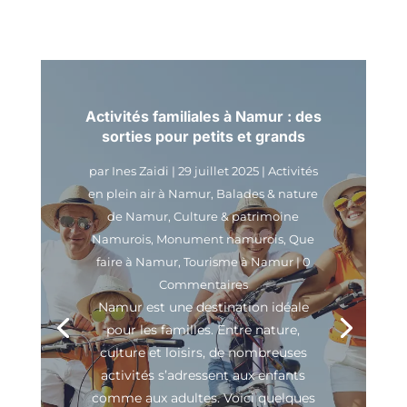
Activités familiales à Namur : des
sorties pour petits et grands
par
Ines Zaidi
|
29 juillet 2025
|
Activités
en plein air à Namur
,
Balades & nature
de Namur
,
Culture & patrimoine
Namurois
,
Monument namurois
,
Que
faire à Namur
,
Tourisme à Namur
| 0
Commentaires
Namur est une destination idéale
pour les familles. Entre nature,
culture et loisirs, de nombreuses
activités s’adressent aux enfants
comme aux adultes. Voici quelques