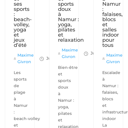
ses
sports
Namur
sports
doux
:
:
à
falaises,
beach-
Namur :
blocs
volley,
yoga,
et
yoga
pilates
salles
et
et
indoor
jeux
relaxation
pour
d’été
tous
Maxime
Juil 24, 2025
Maxime
Maxime
Givron
Juil 24, 2025
Givron
Givron
Bien‑être
Les
Escalade
et
sports
à
sports
de
Namur :
doux
plage
falaises,
à
à
blocs
Namur :
Namur
et
yoga,
:
infrastructu
pilates
beach‑volley
indoor
et
et
La
relaxation