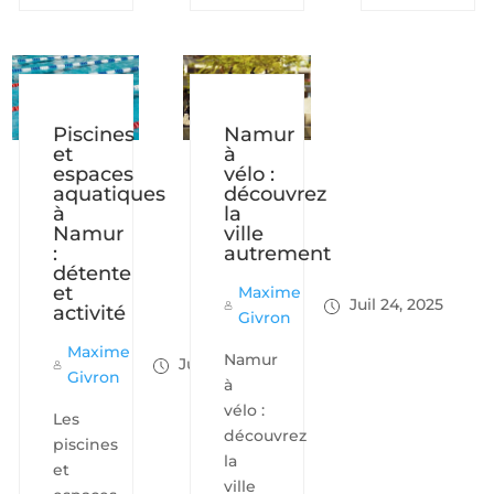
Piscines
Namur
et
à
espaces
vélo :
aquatiques
découvrez
à
la
Namur
ville
:
autrement
détente
et
Maxime
Juil 24, 2025
activité
Givron
Maxime
Namur
Juil 24, 2025
Givron
à
vélo :
Les
découvrez
piscines
la
et
ville