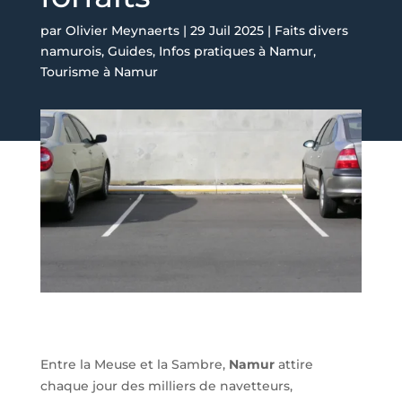
par
Olivier Meynaerts
|
29 Juil 2025
|
Faits divers
namurois
,
Guides
,
Infos pratiques à Namur
,
Tourisme à Namur
Entre la Meuse et la Sambre,
Namur
attire
chaque jour des milliers de navetteurs,