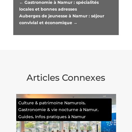
←
Gastronomie à Namur : spécialités
locales et bonnes adresses
Auberges de jeunesse à Namur : séjour
convivial et économique
→
Articles Connexes
,
,
moine Namurois
Balades & nature de Namur
,
,
vie nocturne à Namur
& vie nocturne à Namur
Où 
,
atiques à Namur
Namur ?
Où manger à Namu
,
,
Namur ?
Que faire à Namur
Namur