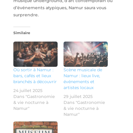
musique underground, d’art contemporain ou
d’événements atypiques, Namur saura vous
surprendre.
Similaire
Où sortir à Namur :
Scène musicale de
bars, cafés et lieux
Namur : lieux live,
branchés à découvrir
événements et
artistes locaux
24 juillet 2025
Dans "Gastronomie
29 juillet 2025
& vie nocturne à
Dans "Gastronomie
Namur"
& vie nocturne à
Namur"