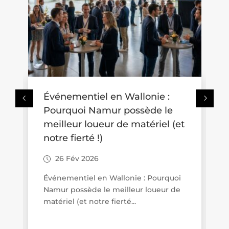
iel en Wallonie :
Week-end romantiq
Namur possède le
Namur : 15 idées po
oueur de matériel (et
Namur en amoureu
 !)
23 Nov 2025
26
Envie d’un week-end ro
Belgique ? Namur combin
 en Wallonie : Pourquoi
qu’il faut pour une escapa
e le meilleur loueur de
otre fierté...