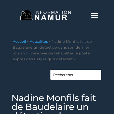
Accueil
»
Actualités
»
Nadine Monfils fait de
Baudelaire un détective dans son dernier
roman : « J’ai envie de réhabiliter le poète
auprès des Belges qu’il détestait »
Nadine Monfils fait
de Baudelaire un