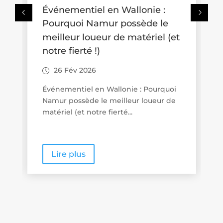
nementiel en Wallonie :
Où se promen
rquoi Namur possède le
poussette en 
leur loueur de matériel (et
idées de bala
e fierté !)
aux familles
 Fév 2026
26 Fév 2026
ementiel en Wallonie : Pourquoi
Promenades « pou
r possède le meilleur loueur de
Wallonie : quand
iel (et notre fierté...
proximité se veut
re plus
Lire plus