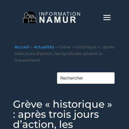
Accueil
»
Actualités
»
Grève « historique » : après
trois jours d’action, les syndicats saluent le
mouvement
Grève « historique »
: après trois jours
d’action, les