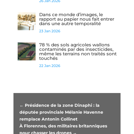
26 Jan 2026
Dans ce monde d’images, le
rapport au papier nous fait entrer
dans une autre temporalité
23 Jan 2026
78 % des sols agricoles wallons
contaminés par des insecticides,
même les terrains non traités sont
touchés
22 Jan 2026
←
Présidence de la zone Dinaphi : la
députée provinciale Mélanie Havenne
remplace Antonin Collinet
À Florennes, des militaires britanniques
pour chasser les drones
→