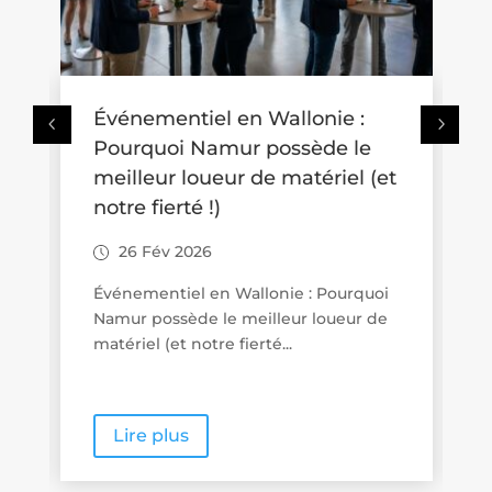
Événementiel en Wallonie :
Où 
Pourquoi Namur possède le
pous
meilleur loueur de matériel (et
idée
notre fierté !)
aux 
26 Fév 2026
26
Événementiel en Wallonie : Pourquoi
Prom
Namur possède le meilleur loueur de
Wallo
matériel (et notre fierté...
proxi
Lire plus
Li