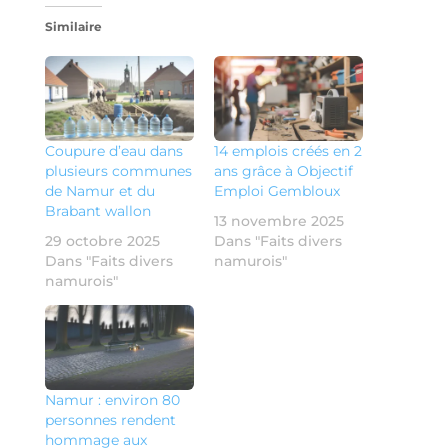
Similaire
Coupure d’eau dans
14 emplois créés en 2
plusieurs communes
ans grâce à Objectif
de Namur et du
Emploi Gembloux
Brabant wallon
13 novembre 2025
29 octobre 2025
Dans "Faits divers
Dans "Faits divers
namurois"
namurois"
Namur : environ 80
personnes rendent
hommage aux