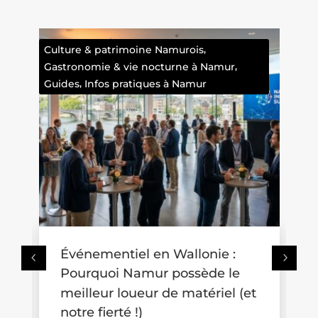
,
Culture & patrimoine Namurois
,
Gastronomie & vie nocturne à Namur
,
Guides
Infos pratiques à Namur
Événementiel en Wallonie :
Où s
Pourquoi Namur possède le
pouss
meilleur loueur de matériel (et
idée
notre fierté !)
aux f