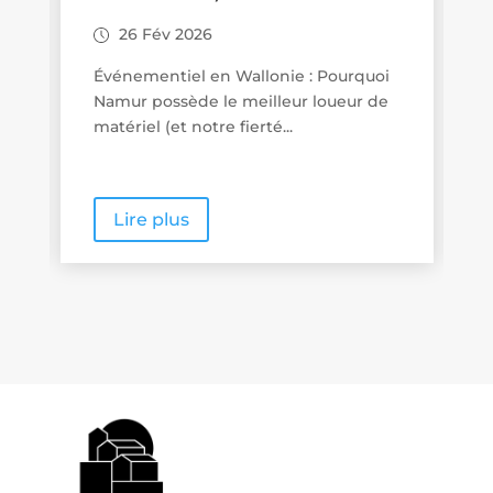
26 Fév 2026
26 
Événementiel en Wallonie : Pourquoi
Promen
Namur possède le meilleur loueur de
Wallon
matériel (et notre fierté...
proxim
Lire plus
Lir