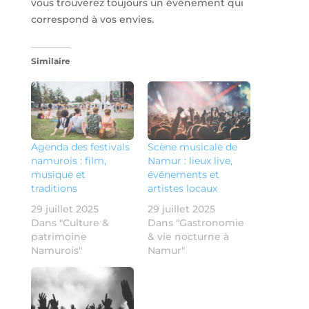
vous trouverez toujours un événement qui
correspond à vos envies.
Similaire
Agenda des festivals
Scène musicale de
namurois : film,
Namur : lieux live,
musique et
événements et
traditions
artistes locaux
29 juillet 2025
29 juillet 2025
Dans "Culture &
Dans "Gastronomie
patrimoine
& vie nocturne à
Namurois"
Namur"