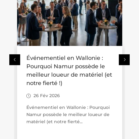
Où se promener avec une
poussette en Wallonie ? Trois
(et
idées de balades accessibles
aux familles
26 Fév 2026
oi
Promenades « poussette friendly » en
de
Wallonie : quand le tourisme de
proximité se veut vraiment...