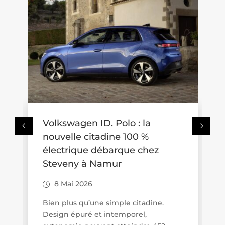
olkswagen ID. Polo : la
Alarme sans
ouvelle citadine 100 %
choisir Je
lectrique débarque chez
Zigbee
teveny à Namur
14 Avr 202
8 Mai 2026
En Belgique, 
évolue claire
ien plus qu’une simple citadine.
d’alarme sans fi
esign épuré et intemporel,