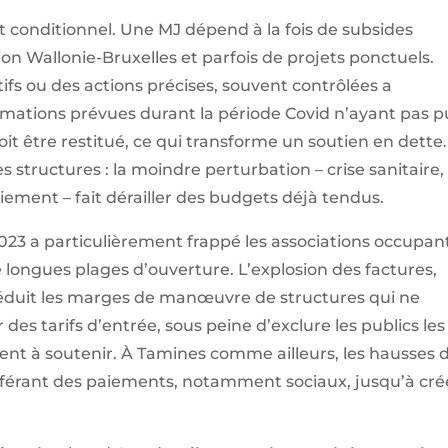
t conditionnel. Une MJ dépend à la fois de subsides
n Wallonie-Bruxelles et parfois de projets ponctuels.
ifs ou des actions précises, souvent contrôlées a
ormations prévues durant la période Covid n’ayant pas p
it être restitué, ce qui transforme un soutien en dette.
structures : la moindre perturbation – crise sanitaire,
iement – fait dérailler des budgets déjà tendus.
2023 a particulièrement frappé les associations occupan
e longues plages d’ouverture. L’explosion des factures,
réduit les marges de manœuvre de structures qui ne
des tarifs d’entrée, sous peine d’exclure les publics les
ment à soutenir. À Tamines comme ailleurs, les hausses 
fférant des paiements, notamment sociaux, jusqu’à cré