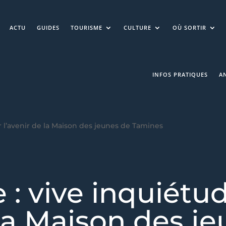
ACTU
GUIDES
TOURISME
CULTURE
OÙ SORTIR
INFOS PRATIQUES
A
r l’avenir de la Maison des jeunes de Tamines
 : vive inquiétu
 la Maison des j