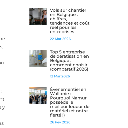
Vols sur chantier
en Belgique :
chiffres,
tendances et coût
réel pour les
entreprises
che
22 Mar 2026
s,
Top 5 entreprise
de dératisation en
Belgique :
ou
comment choisir
(comparatif 2026)
12 Mar 2026
Événementiel en
:
Wallonie :
Pourquoi Namur
nt
possède le
meilleur loueur de
s y
matériel (et notre
fierté !)
26 Fév 2026
es