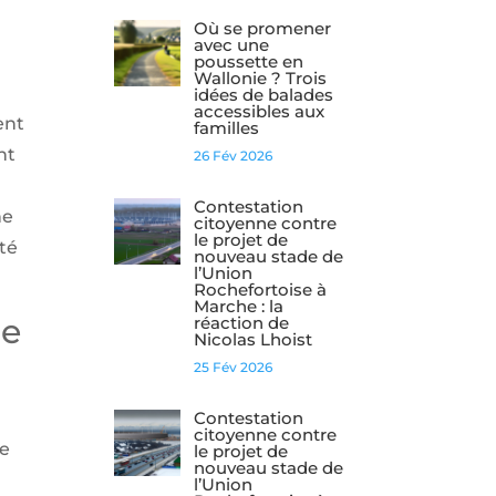
Où se promener
avec une
poussette en
Wallonie ? Trois
idées de balades
accessibles aux
ent
familles
nt
26 Fév 2026
Contestation
ne
citoyenne contre
le projet de
été
nouveau stade de
l’Union
Rochefortoise à
Marche : la
le
réaction de
Nicolas Lhoist
25 Fév 2026
Contestation
citoyenne contre
ne
le projet de
nouveau stade de
l’Union