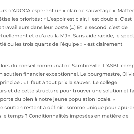
teurs d’AROCA espèrent un « plan de sauvetage ». Matte
e les priorités : « L’espoir est clair, il est double. C’est
ravailleurs dans leur poste (…) Et le second, c’est de
ctuellement et qu’a eu la MJ ». Sans aide rapide, le spec
ié ou les trois quarts de l’équipe » – est clairement
er, lors du conseil communal de Sambreville. L’ASBL com
un soutien financier exceptionnel. Le bourgmestre, Olivi
incipe : « Il faut à tout prix la sauver. Le collège
rs et de cette structure pour trouver une solution et fa
porte du bien à notre jeune population locale. »
ce soutien restent à définir : somme unique pour apure
ns le temps ? Conditionnalités imposées en matière de