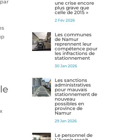
 par
une crise encore
plus grave que
celle de 2015 »
2 Fév 2026
es
Les communes
up
de Namur
reprennent leur
compétence pour
les infractions de
stationnement
30 Jan 2026
Les sanctions
administratives
le
pour mauvais
stationnement de
nouveau
possibles en
province de
ux
Namur
29 Jan 2026
Le personnel de
L’Avenir reçoit