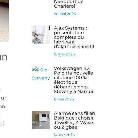
l’aéroport de
Charleroi
20 Mai 2026
Ajax Systems :
présentation
complète du
fabricant
d’alarmes sans fil
un
15 Mai 2026
Volkswagen ID.
Polo : la nouvelle
citadine 100 %
électrique
débarque chez
t
Steveny à Namur
t un
8 Mai 2026
on.
Alarme sans fil en
c
Belgique : choisir
Jeweller, Z-Wave
if
ou Zigbee
14 Avr 2026