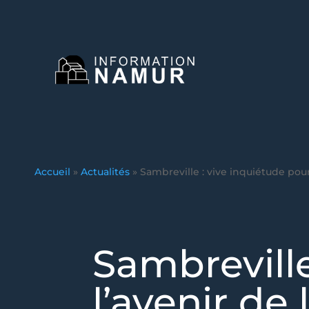
Accueil
»
Actualités
»
Sambreville : vive inquiétude pou
Sambreville
l’avenir de