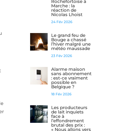
Rochefortoise à
Marche : la
réaction de
Nicolas Lhoist
24 Fév 2026
u
Le grand feu de
Bouge a chassé
l’hiver malgré une
météo maussade
23 Fév 2026
Alarme maison
t
sans abonnement
: est-ce vraiment
possible en
Belgique ?
18 Fév 2026
de
Les producteurs
er
de lait inquiets
face à
l’effondrement
brutal des prix :
« Nous allons vers