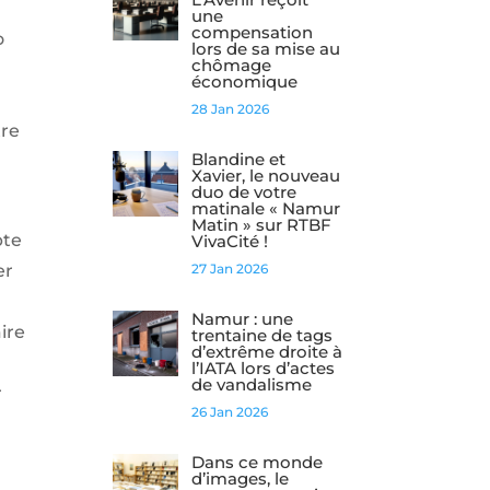
une
compensation
o
lors de sa mise au
chômage
économique
28 Jan 2026
tre
Blandine et
Xavier, le nouveau
duo de votre
matinale « Namur
Matin » sur RTBF
pte
VivaCité !
27 Jan 2026
er
Namur : une
ire
trentaine de tags
d’extrême droite à
l’IATA lors d’actes
de vandalisme
r
26 Jan 2026
Dans ce monde
d’images, le