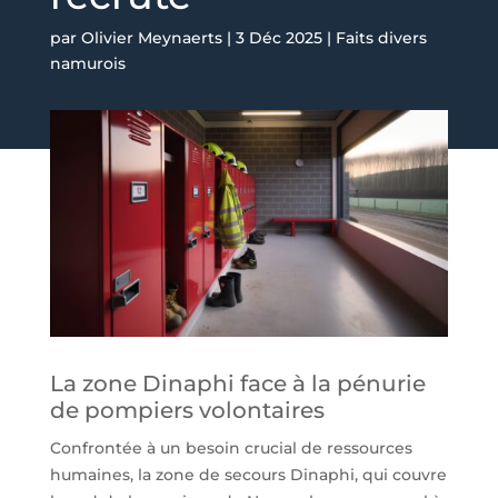
par
Olivier Meynaerts
|
3 Déc 2025
|
Faits divers
namurois
La zone Dinaphi face à la pénurie
de pompiers volontaires
Confrontée à un besoin crucial de ressources
humaines, la zone de secours Dinaphi, qui couvre