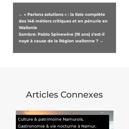
←
« Parlons solutions » : la liste complète
des 146 métiers critiques et en pénurie en
Wallonie
Sambre: Pablo Spinewine (19 ans) s’est-il
noyé à cause de la Région wallonne ?
→
Articles Connexes
,
r
Culture & patrimoine Namurois
,
Gastronomie & vie nocturne à Namur