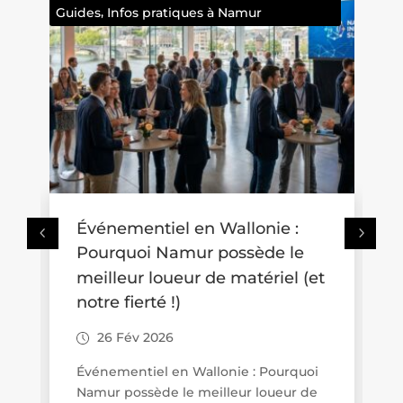
,
Guides
Infos pratiques à Namur
Événementiel en Wallonie :
O
Pourquoi Namur possède le
p
meilleur loueur de matériel (et
i
notre fierté !)
a
26 Fév 2026
Événementiel en Wallonie : Pourquoi
P
Namur possède le meilleur loueur de
W