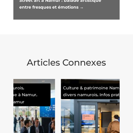
Street art à Namur : balade artistique
entre fresques et émotions
→
Articles Connexes
,
Culture & patrimoine Namurois
Faits
Cul
,
divers namurois
Infos pratiques à Namur
tra
nam
à N