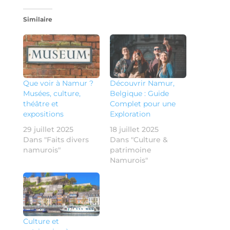
Similaire
Que voir à Namur ?
Découvrir Namur,
Musées, culture,
Belgique : Guide
théâtre et
Complet pour une
expositions
Exploration
29 juillet 2025
18 juillet 2025
Dans "Faits divers
Dans "Culture &
namurois"
patrimoine
Namurois"
Culture et