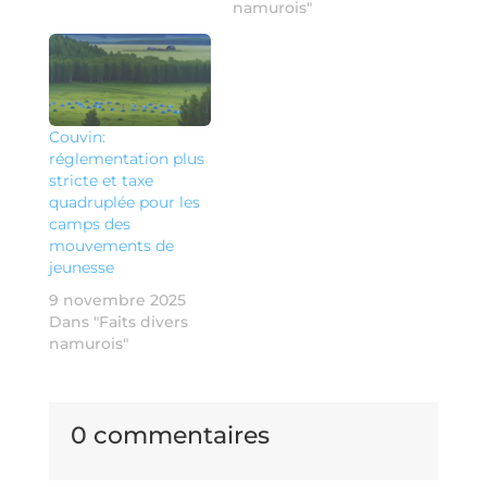
namurois"
Couvin:
réglementation plus
stricte et taxe
quadruplée pour les
camps des
mouvements de
jeunesse
9 novembre 2025
Dans "Faits divers
namurois"
0 commentaires