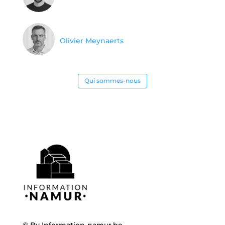
Olivier Meynaerts
Qui sommes-nous
© By
Information-namur.be