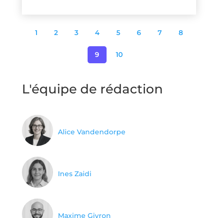
1
2
3
4
5
6
7
8
9
10
L'équipe de rédaction
Alice Vandendorpe
Ines Zaidi
Maxime Givron