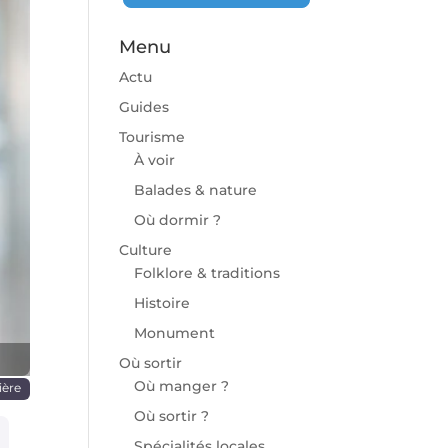
Menu
Actu
Guides
Tourisme
À voir
chaine
Balades & nature
Où dormir ?
Culture
Folklore & traditions
Histoire
Monument
Où sortir
Où manger ?
ière
Où sortir ?
Spécialités locales