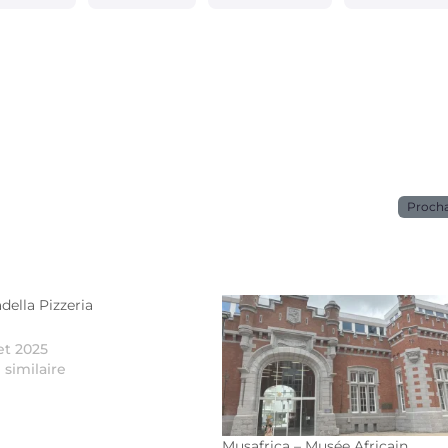
Proch
adella Pizzeria
let 2025
e similaire
Musafrica – Musée Africain