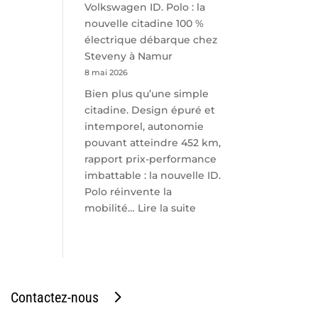
Volkswagen ID. Polo : la
nouvelle citadine 100 %
électrique débarque chez
Steveny à Namur
8 mai 2026
Bien plus qu’une simple
citadine. Design épuré et
intemporel, autonomie
pouvant atteindre 452 km,
rapport prix-performance
imbattable : la nouvelle ID.
Polo réinvente la
:
mobilité…
Lire la suite
Volkswagen
ID.
Polo
:
la
Contactez-nous
nouvelle