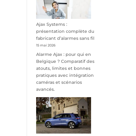
minutes
de
Namur,
Steveny
Ajax Systems :
Park
présentation complète du
redessine
fabricant d’alarmes sans fil
l’offre
15 mai 2026
de
Alarme Ajax : pour qui en
parking
Belgique ? Comparatif des
sécurisé
atouts, limites et bonnes
à
pratiques avec intégration
l’aéroport
caméras et scénarios
de
avancés.
Charleroi