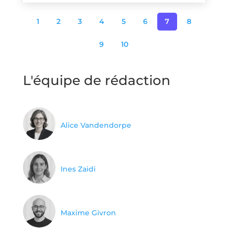
1
2
3
4
5
6
7
8
9
10
L'équipe de rédaction
Alice Vandendorpe
Ines Zaidi
Maxime Givron