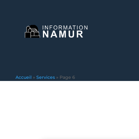
Accueil
»
Services
»
Page 6