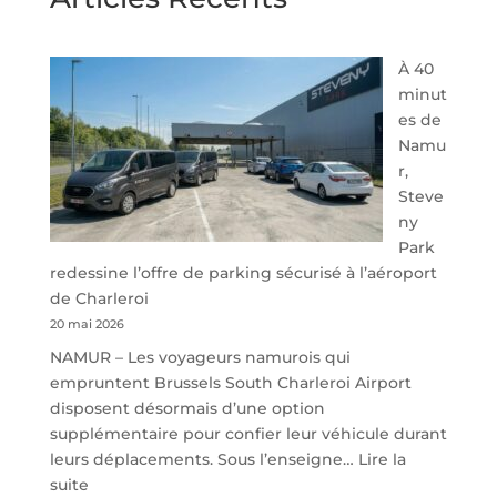
À 40
minut
es de
Namu
r,
Steve
ny
Park
redessine l’offre de parking sécurisé à l’aéroport
de Charleroi
20 mai 2026
NAMUR – Les voyageurs namurois qui
empruntent Brussels South Charleroi Airport
disposent désormais d’une option
supplémentaire pour confier leur véhicule durant
leurs déplacements. Sous l’enseigne…
Lire la
:
suite