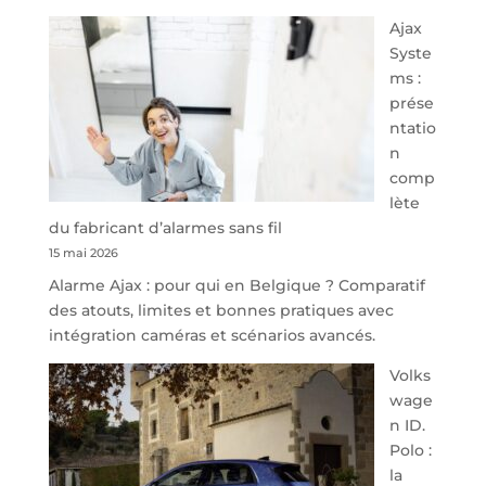
À
Ajax
40
Syste
minutes
ms :
de
prése
Namur,
ntatio
Steveny
n
Park
comp
redessine
lète
l’offre
du fabricant d’alarmes sans fil
de
15 mai 2026
parking
Alarme Ajax : pour qui en Belgique ? Comparatif
sécurisé
des atouts, limites et bonnes pratiques avec
à
intégration caméras et scénarios avancés.
l’aéroport
de
Volks
Charleroi
wage
n ID.
Polo :
la