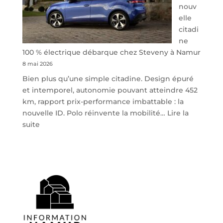
nouv
elle
citadi
ne
100 % électrique débarque chez Steveny à Namur
8 mai 2026
Bien plus qu’une simple citadine. Design épuré
et intemporel, autonomie pouvant atteindre 452
km, rapport prix-performance imbattable : la
nouvelle ID. Polo réinvente la mobilité…
Lire la
:
suite
Volkswagen
ID.
Polo
:
la
nouvelle
citadine
100