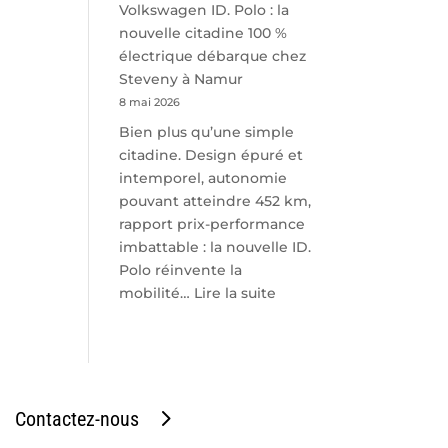
Volkswagen ID. Polo : la
nouvelle citadine 100 %
électrique débarque chez
Steveny à Namur
8 mai 2026
Bien plus qu’une simple
citadine. Design épuré et
intemporel, autonomie
pouvant atteindre 452 km,
rapport prix-performance
imbattable : la nouvelle ID.
Polo réinvente la
:
mobilité…
Lire la suite
Volkswagen
ID.
Polo
:
la
Contactez-nous
nouvelle