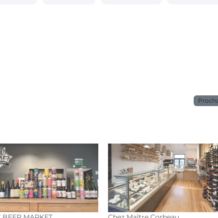
Proch
 BEER MARKET
Chez Maître Corbeau