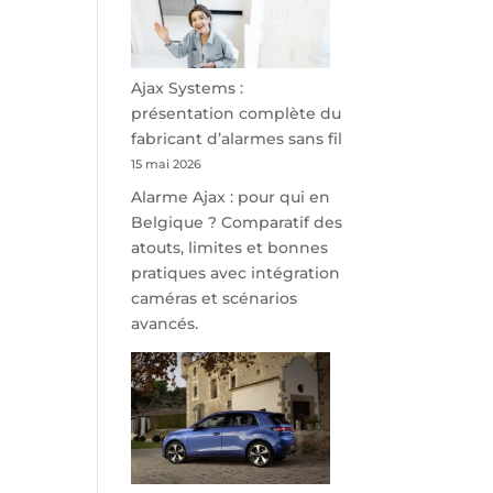
minutes
de
Namur,
Steveny
Ajax Systems :
Park
présentation complète du
redessine
fabricant d’alarmes sans fil
l’offre
15 mai 2026
de
Alarme Ajax : pour qui en
parking
Belgique ? Comparatif des
sécurisé
atouts, limites et bonnes
à
pratiques avec intégration
l’aéroport
caméras et scénarios
de
avancés.
Charleroi