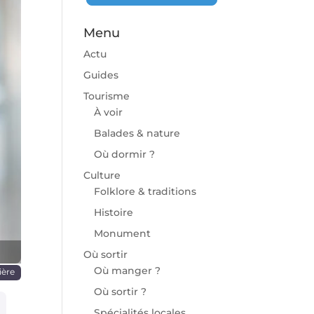
Menu
Actu
Guides
Tourisme
À voir
chaine
Balades & nature
Où dormir ?
Culture
Folklore & traditions
Histoire
Monument
Où sortir
Où manger ?
ière
Où sortir ?
Spécialités locales