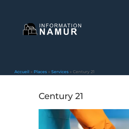
Accueil
»
Places
»
Services
»
Century 21
Century 21