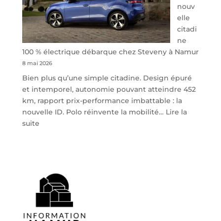
nouv
elle
citadi
ne
100 % électrique débarque chez Steveny à Namur
8 mai 2026
Bien plus qu’une simple citadine. Design épuré
et intemporel, autonomie pouvant atteindre 452
km, rapport prix-performance imbattable : la
nouvelle ID. Polo réinvente la mobilité…
Lire la
:
suite
Volkswagen
ID.
Polo
:
la
nouvelle
citadine
100