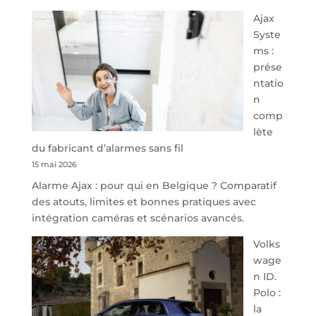
À
Ajax
40
Syste
minutes
ms :
de
prése
Namur,
ntatio
Steveny
n
Park
comp
redessine
lète
l’offre
du fabricant d’alarmes sans fil
de
15 mai 2026
parking
Alarme Ajax : pour qui en Belgique ? Comparatif
sécurisé
des atouts, limites et bonnes pratiques avec
à
intégration caméras et scénarios avancés.
l’aéroport
de
Volks
Charleroi
wage
n ID.
Polo :
la