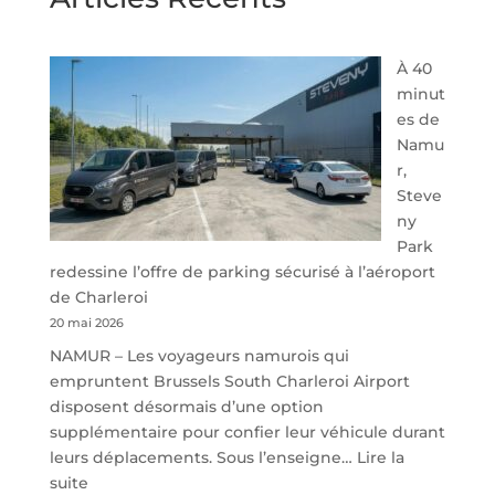
À 40
minut
es de
Namu
r,
Steve
ny
Park
redessine l’offre de parking sécurisé à l’aéroport
de Charleroi
20 mai 2026
NAMUR – Les voyageurs namurois qui
empruntent Brussels South Charleroi Airport
disposent désormais d’une option
supplémentaire pour confier leur véhicule durant
leurs déplacements. Sous l’enseigne…
Lire la
:
suite