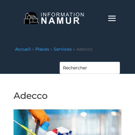
Accueil
»
Places
»
Services
»
Adecco
Adecco