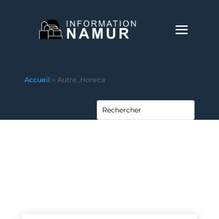
Accueil
»
Autre_Horeca