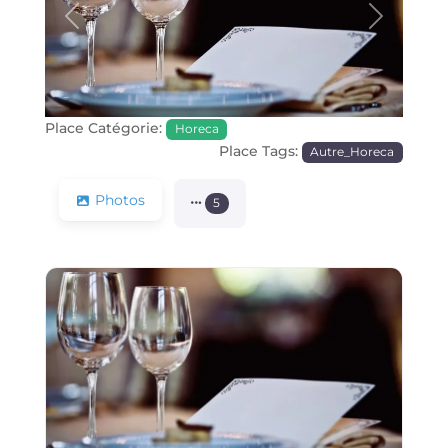
Précédente
Prochain
Place Catégorie:
Horeca
Place Tags:
Autre_Horeca
Photos
5