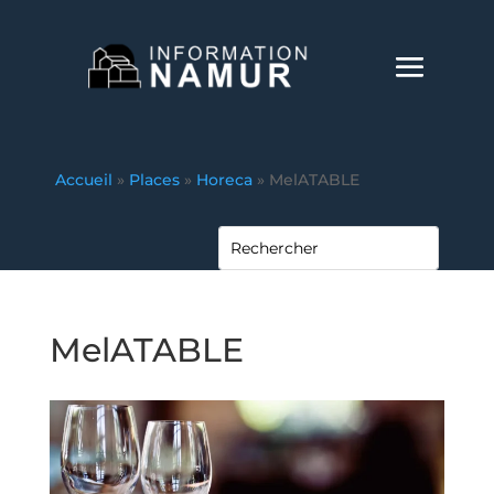
Accueil
»
Places
»
Horeca
»
MelATABLE
MelATABLE