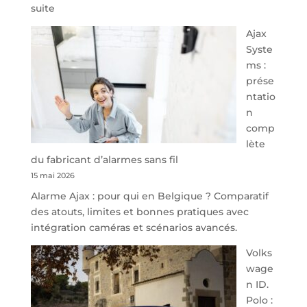
:
suite
À
Ajax
40
Syste
minutes
ms :
de
prése
Namur,
ntatio
Steveny
n
Park
comp
redessine
lète
l’offre
du fabricant d’alarmes sans fil
de
15 mai 2026
parking
Alarme Ajax : pour qui en Belgique ? Comparatif
sécurisé
des atouts, limites et bonnes pratiques avec
à
intégration caméras et scénarios avancés.
l’aéroport
de
Volks
Charleroi
wage
n ID.
Polo :