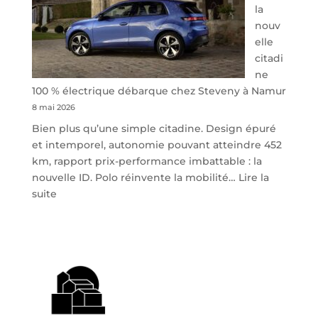
la
nouv
elle
citadi
ne
100 % électrique débarque chez Steveny à Namur
8 mai 2026
Bien plus qu’une simple citadine. Design épuré
et intemporel, autonomie pouvant atteindre 452
km, rapport prix-performance imbattable : la
nouvelle ID. Polo réinvente la mobilité…
Lire la
:
suite
Volkswagen
ID.
Polo
:
la
nouvelle
citadine