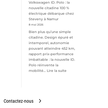
Volkswagen ID. Polo : la
nouvelle citadine 100 %
électrique débarque chez
Steveny à Namur
8 mai 2026
Bien plus qu’une simple
citadine. Design épuré et
intemporel, autonomie
pouvant atteindre 452 km,
rapport prix-performance
imbattable : la nouvelle ID.
Polo réinvente la
:
mobilité…
Lire la suite
Volkswagen
ID.
Polo
:
la
Contactez-nous
nouvelle