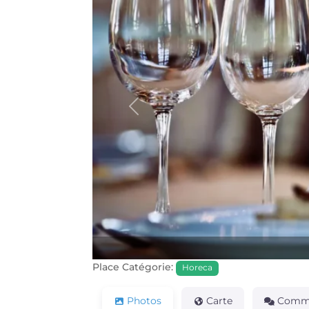
Précédente
Place Catégorie:
Horeca
Photos
Carte
Comme