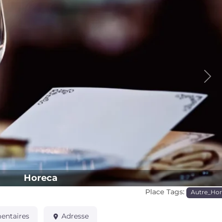
Pro
Horeca
Place Tags:
Autre_Ho
ntaires
Adresse