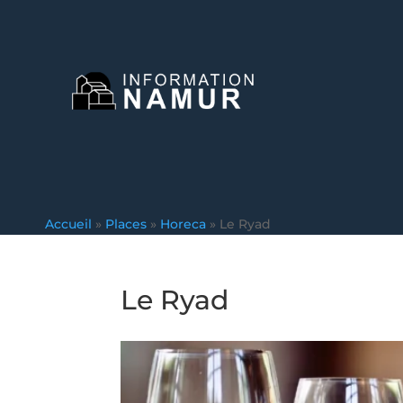
Accueil
»
Places
»
Horeca
»
Le Ryad
Le Ryad