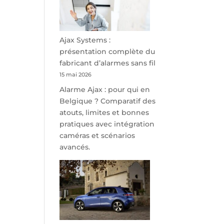
minutes
de
Namur,
Steveny
Ajax Systems :
Park
présentation complète du
redessine
fabricant d’alarmes sans fil
l’offre
15 mai 2026
de
Alarme Ajax : pour qui en
parking
Belgique ? Comparatif des
sécurisé
atouts, limites et bonnes
à
pratiques avec intégration
l’aéroport
caméras et scénarios
de
avancés.
Charleroi