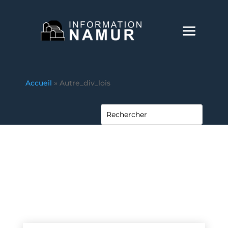
Accueil
»
Autre_div_lois