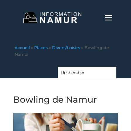
Accueil
»
Places
»
Divers/Loisirs
»
Bowling de
Namur
Bowling de Namur