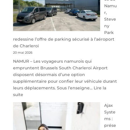
Namu
r,
Steve
ny
Park
redessine l’offre de parking sécurisé à l’aéroport
de Charleroi
20 mai 2026
NAMUR – Les voyageurs namurois qui
empruntent Brussels South Charleroi Airport
disposent désormais d’une option
supplémentaire pour confier leur véhicule durant
leurs déplacements. Sous l’enseigne…
Lire la
:
suite
À
Ajax
40
Syste
minutes
ms :
de
prése
Namur,