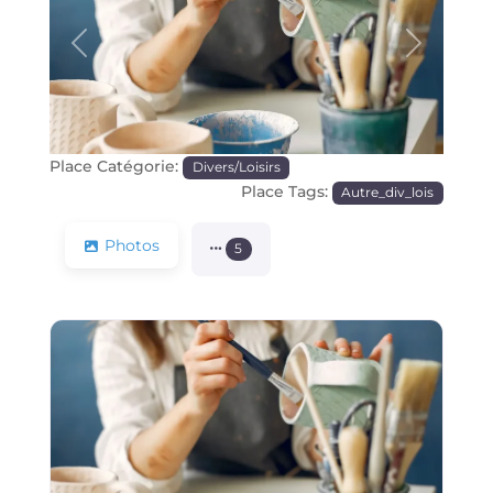
Précédente
Prochain
Place Catégorie:
Divers/Loisirs
Place Tags:
Autre_div_lois
Photos
5