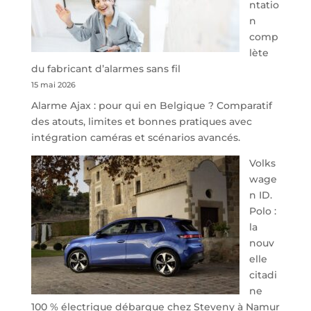
ntatio
Steveny
n
Park
comp
redessine
lète
l’offre
du fabricant d’alarmes sans fil
de
15 mai 2026
parking
Alarme Ajax : pour qui en Belgique ? Comparatif
sécurisé
des atouts, limites et bonnes pratiques avec
à
intégration caméras et scénarios avancés.
l’aéroport
de
Volks
Charleroi
wage
n ID.
Polo :
la
nouv
elle
citadi
ne
100 % électrique débarque chez Steveny à Namur