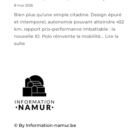
8 mai 2026
Bien plus qu’une simple citadine. Design épuré
et intemporel, autonomie pouvant atteindre 452
km, rapport prix-performance imbattable : la
nouvelle ID. Polo réinvente la mobilité…
Lire la
:
suite
Volkswagen
ID.
Polo
:
la
nouvelle
citadine
100
%
électrique
débarque
© By
Information-namur.be
chez
Steveny