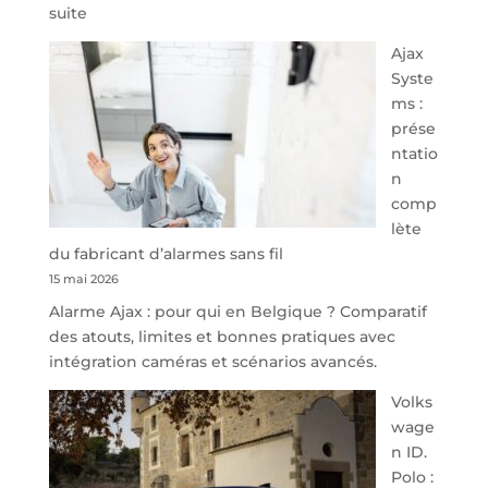
:
suite
À
Ajax
40
Syste
minutes
ms :
de
prése
Namur,
ntatio
Steveny
n
Park
comp
redessine
lète
l’offre
du fabricant d’alarmes sans fil
de
15 mai 2026
parking
Alarme Ajax : pour qui en Belgique ? Comparatif
sécurisé
des atouts, limites et bonnes pratiques avec
à
intégration caméras et scénarios avancés.
l’aéroport
de
Volks
Charleroi
wage
n ID.
Polo :