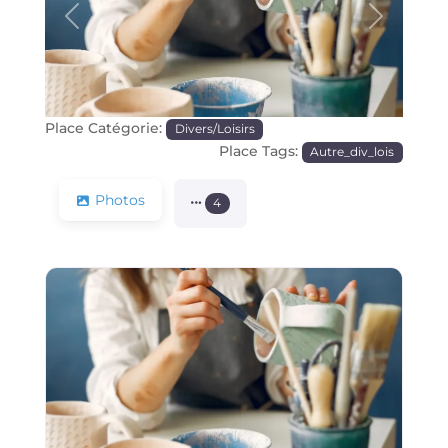
Précédente
Prochain
Place Catégorie:
Divers/Loisirs
Place Tags:
Autre_div_lois
Photos
4