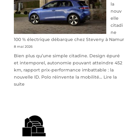
la
nouv
elle
citadi
ne
100 % électrique débarque chez Steveny à Namur
8 mai 2026
Bien plus qu’une simple citadine. Design épuré
et intemporel, autonomie pouvant atteindre 452
km, rapport prix-performance imbattable : la
nouvelle ID. Polo réinvente la mobilité…
Lire la
:
suite
Volkswagen
ID.
Polo
:
la
nouvelle
citadine