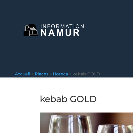
Accueil
»
Places
»
Horeca
»
kebab GOLD
kebab GOLD