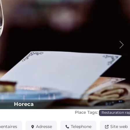
Pro
Horeca
Place Tags:
Restauration ra
ntaires
Adresse
Telephone
Site web