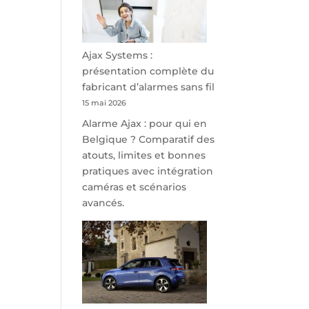
minutes
de
Namur,
Steveny
Ajax Systems :
Park
présentation complète du
redessine
fabricant d’alarmes sans fil
l’offre
15 mai 2026
de
Alarme Ajax : pour qui en
parking
Belgique ? Comparatif des
sécurisé
atouts, limites et bonnes
à
pratiques avec intégration
l’aéroport
caméras et scénarios
de
avancés.
Charleroi