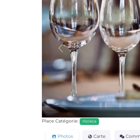
Précédente
Place Catégorie:
Horeca
Photos
Carte
Comme