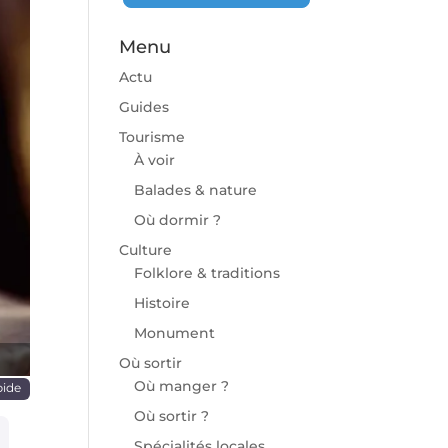
Menu
Actu
Guides
Tourisme
À voir
chaine
Balades & nature
Où dormir ?
Culture
Folklore & traditions
Histoire
Monument
Où sortir
Où manger ?
pide
Où sortir ?
Spécialités locales