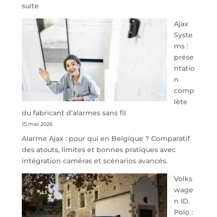
:
suite
À
Ajax
40
Syste
minutes
ms :
de
prése
Namur,
ntatio
Steveny
n
Park
comp
redessine
lète
l’offre
du fabricant d’alarmes sans fil
de
15 mai 2026
parking
Alarme Ajax : pour qui en Belgique ? Comparatif
sécurisé
des atouts, limites et bonnes pratiques avec
à
intégration caméras et scénarios avancés.
l’aéroport
de
Volks
Charleroi
wage
n ID.
Polo :