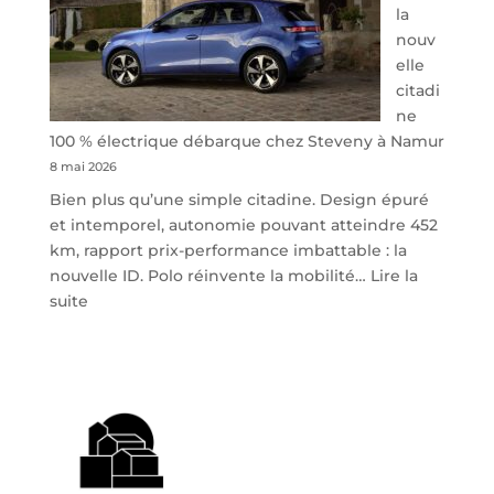
la
nouv
elle
citadi
ne
100 % électrique débarque chez Steveny à Namur
8 mai 2026
Bien plus qu’une simple citadine. Design épuré
et intemporel, autonomie pouvant atteindre 452
km, rapport prix-performance imbattable : la
nouvelle ID. Polo réinvente la mobilité…
Lire la
:
suite
Volkswagen
ID.
Polo
:
la
nouvelle
citadine