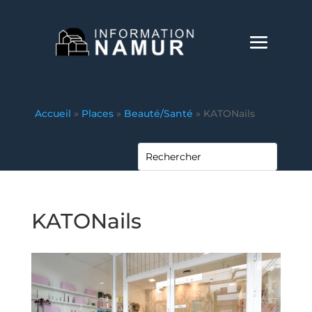
Accueil
»
Places
»
Beauté/Santé
»
KATONails
KATONails