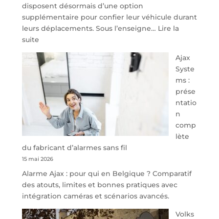
disposent désormais d’une option
supplémentaire pour confier leur véhicule durant
leurs déplacements. Sous l’enseigne…
Lire la
:
suite
À
Ajax
40
Syste
minutes
ms :
de
prése
Namur,
ntatio
Steveny
n
Park
comp
redessine
lète
l’offre
du fabricant d’alarmes sans fil
de
15 mai 2026
parking
Alarme Ajax : pour qui en Belgique ? Comparatif
sécurisé
des atouts, limites et bonnes pratiques avec
à
intégration caméras et scénarios avancés.
l’aéroport
de
Volks
Charleroi