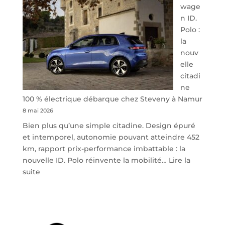
wage
n ID.
Polo :
la
nouv
elle
citadi
ne
100 % électrique débarque chez Steveny à Namur
8 mai 2026
Bien plus qu’une simple citadine. Design épuré
et intemporel, autonomie pouvant atteindre 452
km, rapport prix-performance imbattable : la
nouvelle ID. Polo réinvente la mobilité…
Lire la
:
suite
Volkswagen
ID.
Polo
: