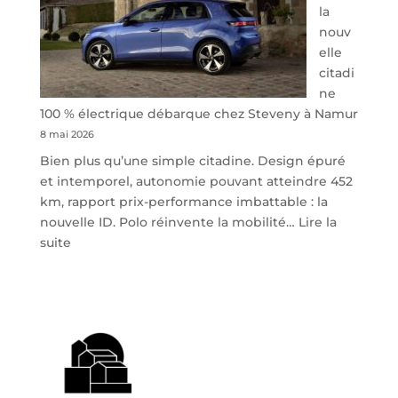
la
nouv
elle
citadi
ne
100 % électrique débarque chez Steveny à Namur
8 mai 2026
Bien plus qu’une simple citadine. Design épuré
et intemporel, autonomie pouvant atteindre 452
km, rapport prix-performance imbattable : la
nouvelle ID. Polo réinvente la mobilité…
Lire la
:
suite
Volkswagen
ID.
Polo
:
la
nouvelle
citadine