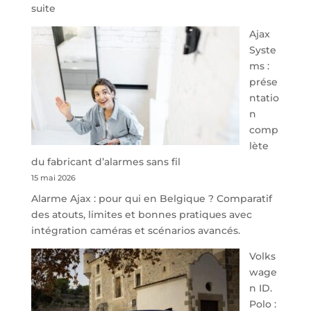
:
suite
À
Ajax
40
Syste
minutes
ms :
de
prése
Namur,
ntatio
Steveny
n
Park
comp
redessine
lète
l’offre
du fabricant d’alarmes sans fil
de
15 mai 2026
parking
Alarme Ajax : pour qui en Belgique ? Comparatif
sécurisé
des atouts, limites et bonnes pratiques avec
à
intégration caméras et scénarios avancés.
l’aéroport
de
Volks
Charleroi
wage
n ID.
Polo :