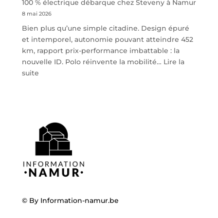
100 % électrique débarque chez Steveny à Namur
8 mai 2026
Bien plus qu’une simple citadine. Design épuré
et intemporel, autonomie pouvant atteindre 452
km, rapport prix-performance imbattable : la
nouvelle ID. Polo réinvente la mobilité…
Lire la
:
suite
Volkswagen
ID.
Polo
:
la
nouvelle
citadine
100
%
électrique
débarque
© By
Information-namur.be
chez