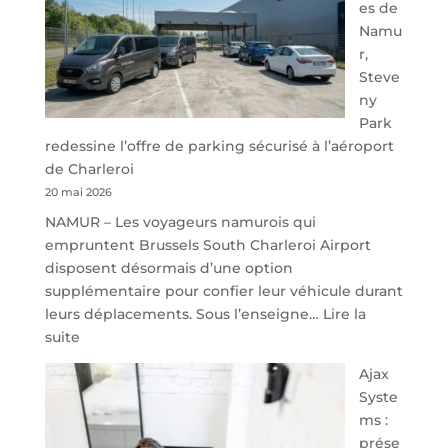
es de
Namu
r,
Steve
ny
Park
redessine l’offre de parking sécurisé à l’aéroport
de Charleroi
20 mai 2026
NAMUR – Les voyageurs namurois qui
empruntent Brussels South Charleroi Airport
disposent désormais d’une option
supplémentaire pour confier leur véhicule durant
leurs déplacements. Sous l’enseigne…
Lire la
:
suite
À
Ajax
40
Syste
minutes
ms :
de
prése