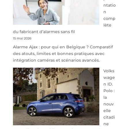
Namur,
ntatio
Steveny
n
Park
comp
redessine
lète
l’offre
du fabricant d’alarmes sans fil
de
15 mai 2026
parking
Alarme Ajax : pour qui en Belgique ? Comparatif
sécurisé
des atouts, limites et bonnes pratiques avec
à
intégration caméras et scénarios avancés.
l’aéroport
de
Volks
Charleroi
wage
n ID.
Polo :
la
nouv
elle
citadi
ne