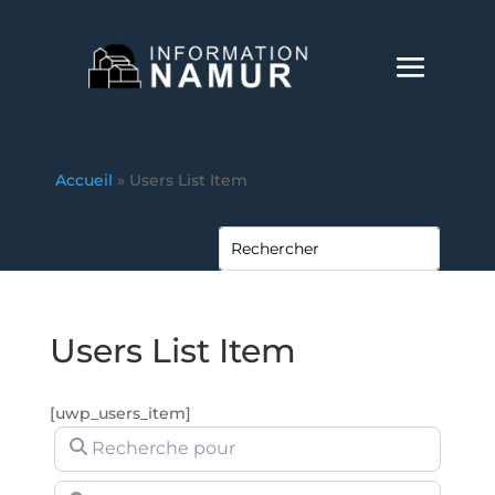
Accueil
»
Users List Item
Users List Item
[uwp_users_item]
Recherche pour
Près de