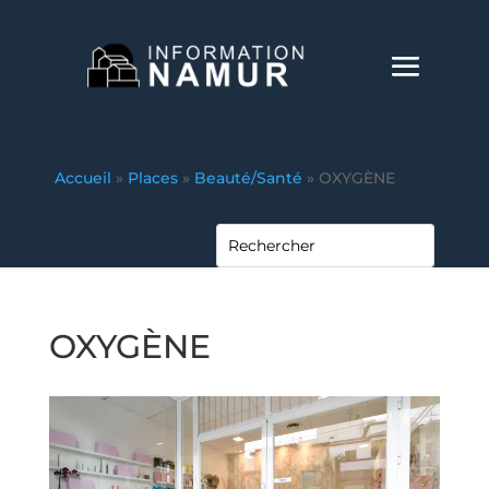
Accueil
»
Places
»
Beauté/Santé
»
OXYGÈNE
OXYGÈNE