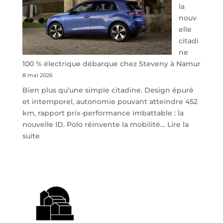
la
nouv
elle
citadi
ne
100 % électrique débarque chez Steveny à Namur
8 mai 2026
Bien plus qu’une simple citadine. Design épuré
et intemporel, autonomie pouvant atteindre 452
km, rapport prix-performance imbattable : la
nouvelle ID. Polo réinvente la mobilité…
Lire la
:
suite
Volkswagen
ID.
Polo
:
la
nouvelle
citadine