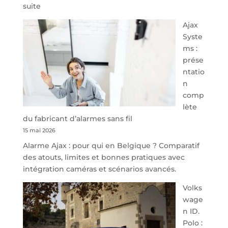
:
suite
À
Ajax
40
Syste
minutes
ms :
de
prése
Namur,
ntatio
Steveny
n
Park
comp
redessine
lète
l’offre
du fabricant d’alarmes sans fil
de
15 mai 2026
parking
Alarme Ajax : pour qui en Belgique ? Comparatif
sécurisé
des atouts, limites et bonnes pratiques avec
à
intégration caméras et scénarios avancés.
l’aéroport
de
Volks
Charleroi
wage
n ID.
Polo :