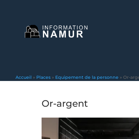
Accueil
»
Places
»
Equipement de la personne
»
Or-arg
Or-argent