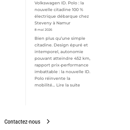
Volkswagen ID. Polo : la
nouvelle citadine 100 %
électrique débarque chez
Steveny à Namur
8 mai 2026
Bien plus qu’une simple
citadine. Design épuré et
intemporel, autonomie
pouvant atteindre 452 km,
rapport prix-performance
imbattable : la nouvelle ID.
Polo réinvente la
:
mobilité…
Lire la suite
Volkswagen
ID.
Polo
:
la
Contactez-nous
nouvelle