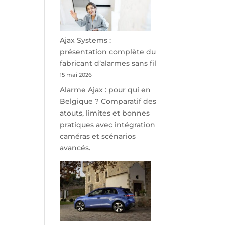
minutes
de
Namur,
Steveny
Ajax Systems :
Park
présentation complète du
redessine
fabricant d’alarmes sans fil
l’offre
15 mai 2026
de
Alarme Ajax : pour qui en
parking
Belgique ? Comparatif des
sécurisé
atouts, limites et bonnes
à
pratiques avec intégration
l’aéroport
caméras et scénarios
de
avancés.
Charleroi