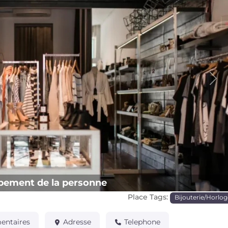
Pro
pement de la personne
Place Tags:
Bijouterie/Horlog
ntaires
Adresse
Telephone