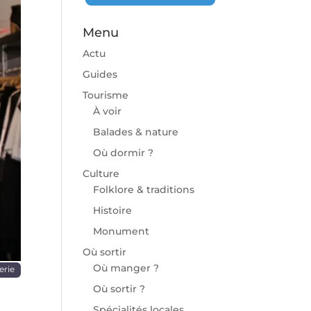
Menu
Actu
Guides
Tourisme
À voir
chaine
Balades & nature
Où dormir ?
Culture
Folklore & traditions
Histoire
Monument
Où sortir
Où manger ?
erie
Où sortir ?
Spécialités locales