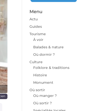
Menu
Actu
Guides
Tourisme
À voir
chaine
Balades & nature
Où dormir ?
Culture
Folklore & traditions
Histoire
Monument
Où sortir
Où manger ?
cien
Où sortir ?
Spécialités locales