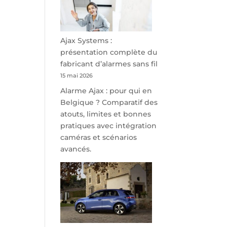
minutes
de
Namur,
Steveny
Ajax Systems :
Park
présentation complète du
redessine
fabricant d’alarmes sans fil
l’offre
15 mai 2026
de
Alarme Ajax : pour qui en
parking
Belgique ? Comparatif des
sécurisé
atouts, limites et bonnes
à
pratiques avec intégration
l’aéroport
caméras et scénarios
de
avancés.
Charleroi