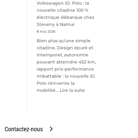
Volkswagen ID. Polo : la
nouvelle citadine 100 %
électrique débarque chez
Steveny à Namur
8 mai 2026
Bien plus qu’une simple
citadine. Design épuré et
intemporel, autonomie
pouvant atteindre 452 km,
rapport prix-performance
imbattable : la nouvelle ID.
Polo réinvente la
:
mobilité…
Lire la suite
Volkswagen
ID.
Polo
:
la
Contactez-nous
nouvelle