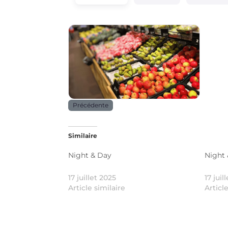
Alimentation
Précédente
Similaire
Night & Day
Night
17 juillet 2025
17 juil
Article similaire
Articl