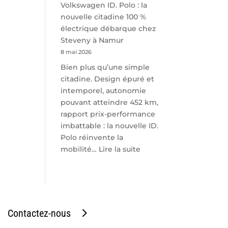
Volkswagen ID. Polo : la
nouvelle citadine 100 %
électrique débarque chez
Steveny à Namur
8 mai 2026
Bien plus qu’une simple
citadine. Design épuré et
intemporel, autonomie
pouvant atteindre 452 km,
rapport prix-performance
imbattable : la nouvelle ID.
Polo réinvente la
:
mobilité…
Lire la suite
Volkswagen
ID.
Polo
:
la
Contactez-nous
nouvelle