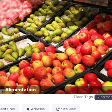
Pro
Alimentation
Place Tags:
Supermar
ntaires
Adresse
Site web