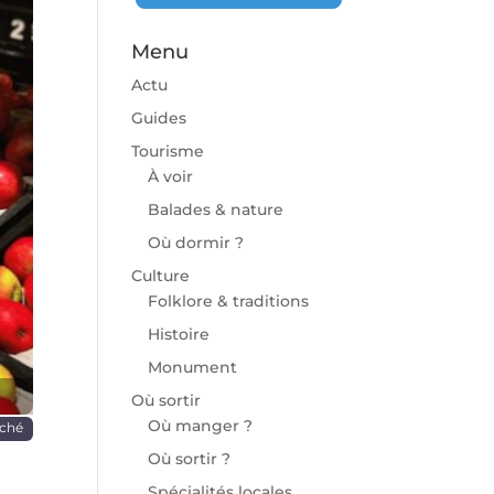
Menu
Actu
Guides
Tourisme
À voir
chaine
Balades & nature
Où dormir ?
Culture
Folklore & traditions
Histoire
Monument
Où sortir
Où manger ?
ché
Où sortir ?
Spécialités locales