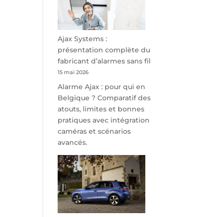
minutes
de
Namur,
Steveny
Ajax Systems :
Park
présentation complète du
redessine
fabricant d’alarmes sans fil
l’offre
15 mai 2026
de
Alarme Ajax : pour qui en
parking
Belgique ? Comparatif des
sécurisé
atouts, limites et bonnes
à
pratiques avec intégration
l’aéroport
caméras et scénarios
de
avancés.
Charleroi