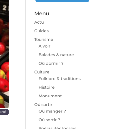
Menu
Actu
Guides
Tourisme
À voir
chaine
Balades & nature
Où dormir ?
Culture
Folklore & traditions
Histoire
Monument
Où sortir
Où manger ?
ché
Où sortir ?
Spécialités locales