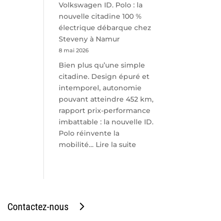
Volkswagen ID. Polo : la
nouvelle citadine 100 %
électrique débarque chez
Steveny à Namur
8 mai 2026
Bien plus qu’une simple
citadine. Design épuré et
intemporel, autonomie
pouvant atteindre 452 km,
rapport prix-performance
imbattable : la nouvelle ID.
Polo réinvente la
:
mobilité…
Lire la suite
Volkswagen
ID.
Polo
:
la
Contactez-nous
nouvelle