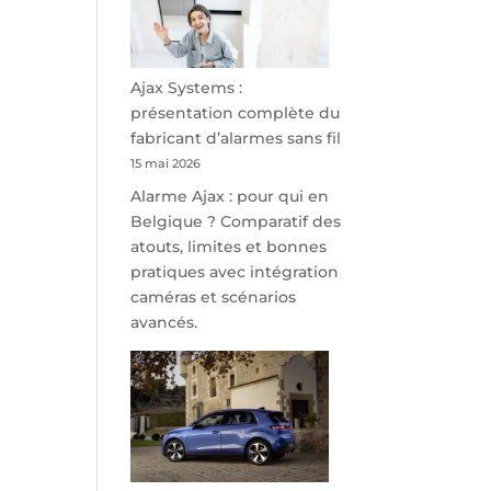
minutes
de
Namur,
Steveny
Ajax Systems :
Park
présentation complète du
redessine
fabricant d’alarmes sans fil
l’offre
15 mai 2026
de
Alarme Ajax : pour qui en
parking
Belgique ? Comparatif des
sécurisé
atouts, limites et bonnes
à
pratiques avec intégration
l’aéroport
caméras et scénarios
de
avancés.
Charleroi