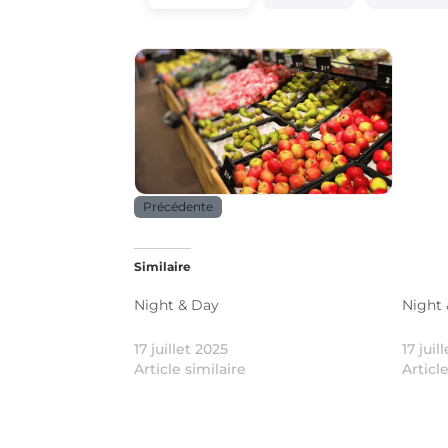
Alimentation
Précédente
Similaire
Night & Day
Night
17 juillet 2025
17 juil
Article similaire
Articl