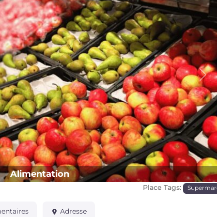
Pro
Alimentation
Place Tags:
Supermar
ntaires
Adresse