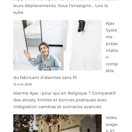
leurs déplacements. Sous l’enseigne…
Lire la
:
suite
À
Ajax
40
Syste
minutes
ms :
de
prése
Namur,
ntatio
Steveny
n
Park
comp
redessine
lète
l’offre
du fabricant d’alarmes sans fil
de
15 mai 2026
parking
Alarme Ajax : pour qui en Belgique ? Comparatif
sécurisé
des atouts, limites et bonnes pratiques avec
à
intégration caméras et scénarios avancés.
l’aéroport
de
Volks
Charleroi
wage
n ID.