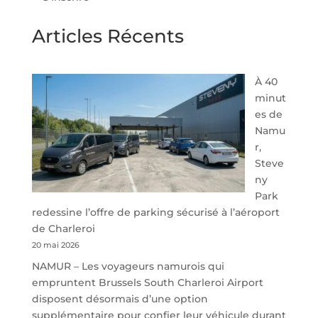
Articles Récents
À 40
minut
es de
Namu
r,
Steve
ny
Park
redessine l’offre de parking sécurisé à l’aéroport
de Charleroi
20 mai 2026
NAMUR – Les voyageurs namurois qui
empruntent Brussels South Charleroi Airport
disposent désormais d’une option
supplémentaire pour confier leur véhicule durant