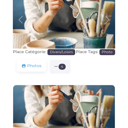
Précédente
Prochain
Place Catégorie:
Place Tags:
Divers/Loisirs
Photo
Photos
4