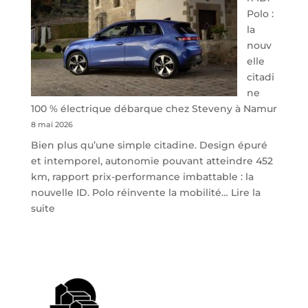
Polo :
la
nouv
elle
citadi
ne
100 % électrique débarque chez Steveny à Namur
8 mai 2026
Bien plus qu’une simple citadine. Design épuré
et intemporel, autonomie pouvant atteindre 452
km, rapport prix-performance imbattable : la
nouvelle ID. Polo réinvente la mobilité…
Lire la
:
suite
Volkswagen
ID.
Polo
:
la
nouvelle