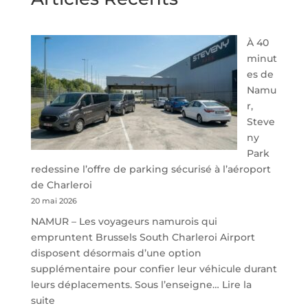
À 40
minut
es de
Namu
r,
Steve
ny
Park
redessine l’offre de parking sécurisé à l’aéroport
de Charleroi
20 mai 2026
NAMUR – Les voyageurs namurois qui
empruntent Brussels South Charleroi Airport
disposent désormais d’une option
supplémentaire pour confier leur véhicule durant
leurs déplacements. Sous l’enseigne…
Lire la
:
suite