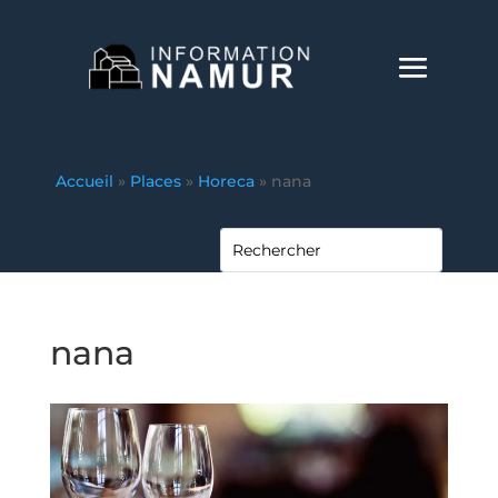
Accueil
»
Places
»
Horeca
»
nana
nana