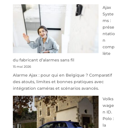
À
Ajax
40
Syste
minutes
ms :
de
prése
Namur,
ntatio
Steveny
n
Park
comp
redessine
lète
l’offre
du fabricant d’alarmes sans fil
de
15 mai 2026
parking
Alarme Ajax : pour qui en Belgique ? Comparatif
sécurisé
des atouts, limites et bonnes pratiques avec
à
intégration caméras et scénarios avancés.
l’aéroport
de
Volks
Charleroi
wage
n ID.
Polo :
la