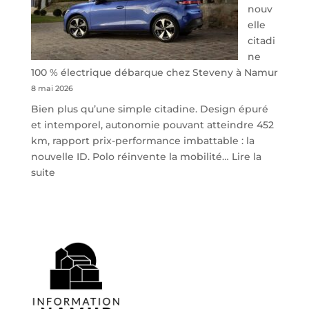
nouv
elle
citadi
ne
100 % électrique débarque chez Steveny à Namur
8 mai 2026
Bien plus qu’une simple citadine. Design épuré
et intemporel, autonomie pouvant atteindre 452
km, rapport prix-performance imbattable : la
nouvelle ID. Polo réinvente la mobilité…
Lire la
:
suite
Volkswagen
ID.
Polo
:
la
nouvelle
citadine
100