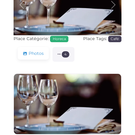
Précédente
Prochain
Place Catégorie:
Place Tags:
Horeca
Café
Photos
4