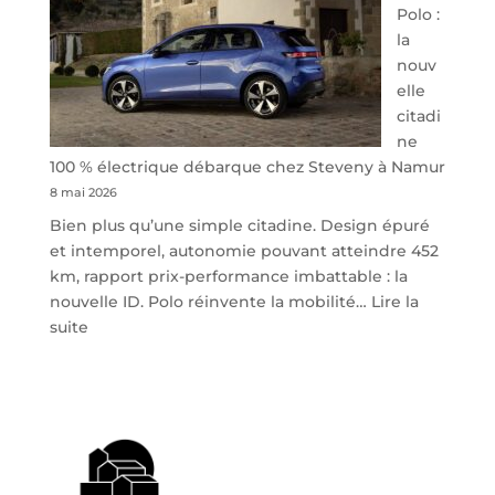
Polo :
la
nouv
elle
citadi
ne
100 % électrique débarque chez Steveny à Namur
8 mai 2026
Bien plus qu’une simple citadine. Design épuré
et intemporel, autonomie pouvant atteindre 452
km, rapport prix-performance imbattable : la
nouvelle ID. Polo réinvente la mobilité…
Lire la
:
suite
Volkswagen
ID.
Polo
:
la
nouvelle