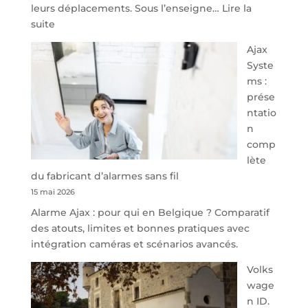
leurs déplacements. Sous l’enseigne…
Lire la
:
suite
À
Ajax
40
Syste
minutes
ms :
de
prése
Namur,
ntatio
Steveny
n
Park
comp
redessine
lète
l’offre
du fabricant d’alarmes sans fil
de
15 mai 2026
parking
Alarme Ajax : pour qui en Belgique ? Comparatif
sécurisé
des atouts, limites et bonnes pratiques avec
à
intégration caméras et scénarios avancés.
l’aéroport
de
Volks
Charleroi
wage
n ID.