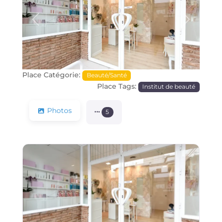
Précédente
Prochain
Place Catégorie:
Beauté/Santé
Place Tags:
Institut de beauté
Photos
5