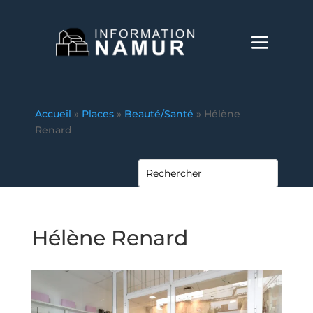
Accueil
»
Places
»
Beauté/Santé
»
Hélène
Renard
Hélène Renard