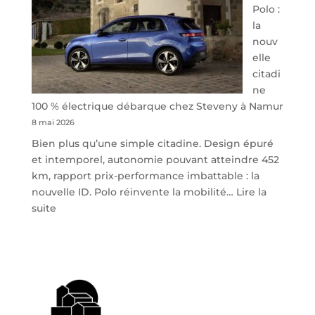
Polo :
la
nouv
elle
citadi
ne
100 % électrique débarque chez Steveny à Namur
8 mai 2026
Bien plus qu’une simple citadine. Design épuré
et intemporel, autonomie pouvant atteindre 452
km, rapport prix-performance imbattable : la
nouvelle ID. Polo réinvente la mobilité…
Lire la
:
suite
Volkswagen
ID.
Polo
:
la
nouvelle