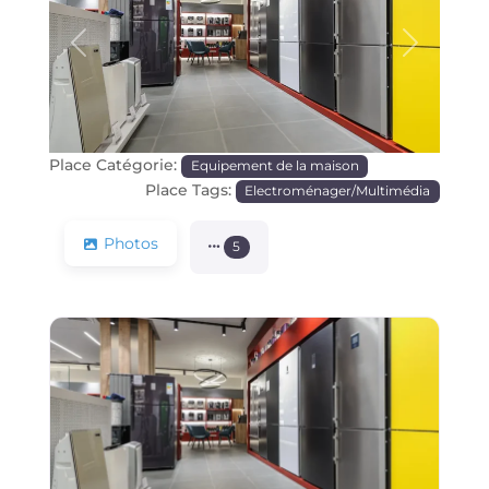
Précédente
Prochain
Place Catégorie:
Equipement de la maison
Place Tags:
Electroménager/Multimédia
Photos
5