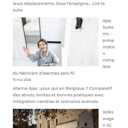
leurs déplacements. Sous l’enseigne…
Lire la
:
suite
À
Ajax
40
Syste
minutes
ms :
de
prése
Namur,
ntatio
Steveny
n
Park
comp
redessine
lète
l’offre
du fabricant d’alarmes sans fil
de
15 mai 2026
parking
Alarme Ajax : pour qui en Belgique ? Comparatif
sécurisé
des atouts, limites et bonnes pratiques avec
à
intégration caméras et scénarios avancés.
l’aéroport
de
Volks
Charleroi
wage
n ID.