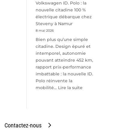
Volkswagen ID. Polo : la
nouvelle citadine 100 %
électrique débarque chez
Steveny à Namur
8 mai 2026
Bien plus qu’une simple
citadine. Design épuré et
intemporel, autonomie
pouvant atteindre 452 km,
rapport prix-performance
imbattable : la nouvelle ID.
Polo réinvente la
:
mobilité…
Lire la suite
Volkswagen
ID.
Polo
:
la
Contactez-nous
nouvelle