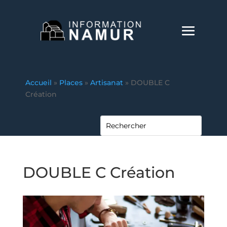
Accueil
»
Places
»
Artisanat
»
DOUBLE C
Création
DOUBLE C Création