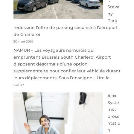
Steve
ny
Park
redessine l’offre de parking sécurisé à l’aéroport
de Charleroi
20 mai 2026
NAMUR – Les voyageurs namurois qui
empruntent Brussels South Charleroi Airport
disposent désormais d’une option
supplémentaire pour confier leur véhicule durant
leurs déplacements. Sous l’enseigne…
Lire la
:
suite
À
Ajax
40
Syste
minutes
ms :
de
prése
Namur,
ntatio
Steveny
n
Park