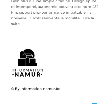
Bien plus qu’une simple citadine. Design épuré
et intemporel, autonomie pouvant atteindre 452
km, rapport prix-performance imbattable : la
nouvelle ID. Polo réinvente la mobilité…
Lire la
:
suite
Volkswagen
ID.
Polo
:
la
nouvelle
citadine
100
%
électrique
débarque
© By
Information-namur.be
chez
Steveny
à
Namur