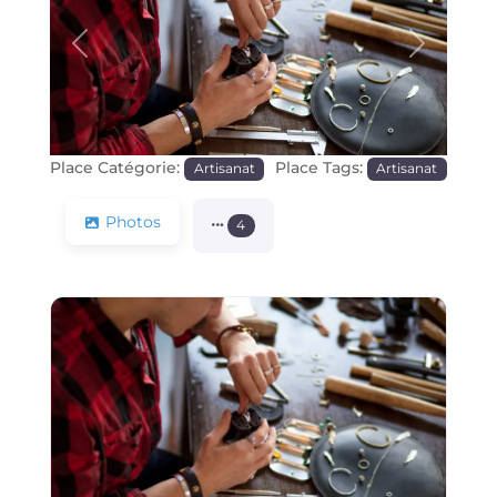
Précédente
Prochain
Place Catégorie:
Place Tags:
Artisanat
Artisanat
Photos
4