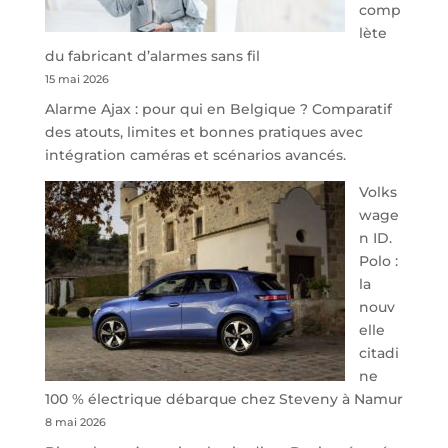
comp
redessine
lète
l’offre
du fabricant d’alarmes sans fil
de
15 mai 2026
parking
Alarme Ajax : pour qui en Belgique ? Comparatif
sécurisé
des atouts, limites et bonnes pratiques avec
à
intégration caméras et scénarios avancés.
l’aéroport
de
Volks
Charleroi
wage
n ID.
Polo :
la
nouv
elle
citadi
ne
100 % électrique débarque chez Steveny à Namur
8 mai 2026